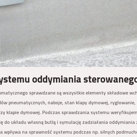
systemu oddymiania sterowaneg
matycznego sprawdzane są wszystkie elementy składowe wchod
w pneumatycznych, naboje, stan klapy dymowej, ryglowanie, 
rzy klapie dymowej. Podczas sprawdzania systemu weryfikujemy
się do układu własną butlą i symulację zadziałania oddymiani
ra wpływa na sprawność systemu podczas np. silnych podmuchó