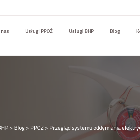
 nas
Usługi PPOŻ
Usługi BHP
Blog
K
 BHP
>
Blog
>
PPOŻ
>
Przegląd systemu oddymiania elektr