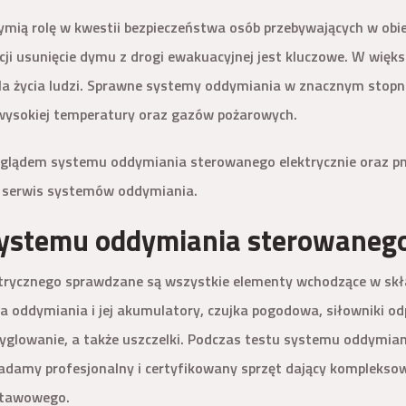
ią rolę w kwestii bezpieczeństwa osób przebywających w obiek
ji usunięcie dymu z drogi ewakuacyjnej jest kluczowe. W więks
la życia ludzi. Sprawne systemy oddymiania w znacznym stopn
wysokiej temperatury oraz gazów pożarowych.
glądem systemu oddymiania sterowanego elektrycznie oraz pn
i serwis systemów oddymiania.
systemu oddymiania sterowanego
rycznego sprawdzane są wszystkie elementy wchodzące w skład
ala oddymiania i jej akumulatory, czujka pogodowa, siłowniki o
 ryglowanie, a także uszczelki. Podczas testu systemu oddymi
iadamy profesjonalny i certyfikowany sprzęt dający komplekso
stawowego.