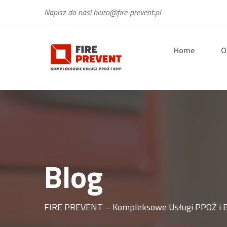
Napisz do nas!
biuro@fire-prevent.pl
Home
O
Blog
FIRE PREVENT – Kompleksowe Usługi PPOŻ i