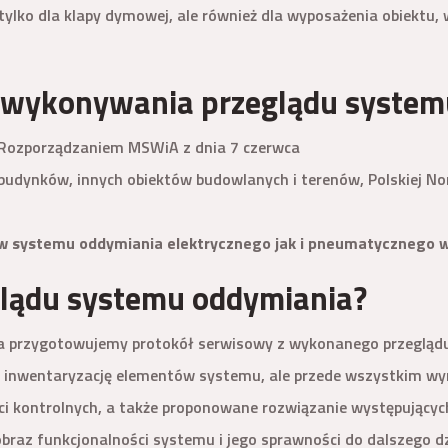
tylko dla klapy dymowej, ale również dla wyposażenia obiektu
ść wykonywania przeglądu syste
 Rozporządzaniem MSWiA z dnia 7 czerwca
 budynków, innych obiektów budowlanych i terenów, Polskiej
ystemu oddymiania elektrycznego jak i pneumatycznego w ok
glądu systemu oddymiania?
 przygotowujemy protokół serwisowy z wykonanego przeglądu,
inwentaryzację elementów systemu, ale przede wszystkim wyn
ci kontrolnych, a także proponowane rozwiązanie występujący
raz funkcjonalności systemu i jego sprawności do dalszego dz