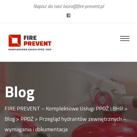
Napisz do nas!
biuro@fire-prevent.pl
Blog
FIRE PREVENT – Kompleksowe Usługi PPOŻ i BHP
>
Blog
>
PPOŻ
>
Przegląd hydrantów zewnętrznych –
wymagania i dokumentacja