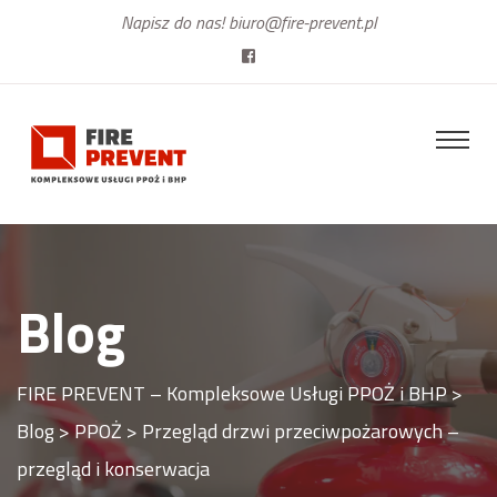
Napisz do nas!
biuro@fire-prevent.pl
Blog
FIRE PREVENT – Kompleksowe Usługi PPOŻ i BHP
>
Blog
>
PPOŻ
>
Przegląd drzwi przeciwpożarowych –
przegląd i konserwacja