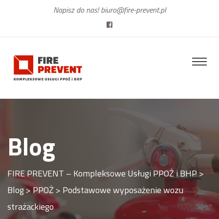
Napisz do nas!
biuro@fire-prevent.pl
Blog
FIRE PREVENT – Kompleksowe Usługi PPOŻ i BHP
>
Blog
>
PPOŻ
>
Podstawowe wyposażenie wozu
strażackiego