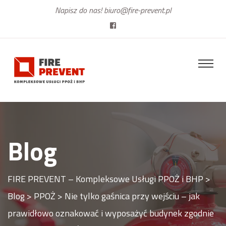
Napisz do nas!
biuro@fire-prevent.pl
Blog
FIRE PREVENT – Kompleksowe Usługi PPOŻ i BHP
>
Blog
>
PPOŻ
>
Nie tylko gaśnica przy wejściu – jak
prawidłowo oznakować i wyposażyć budynek zgodnie