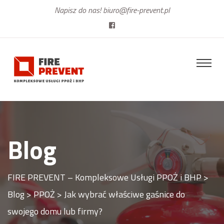
Napisz do nas!
biuro@fire-prevent.pl
Blog
FIRE PREVENT – Kompleksowe Usługi PPOŻ i BHP
>
Blog
>
PPOŻ
>
Jak wybrać właściwe gaśnice do
swojego domu lub firmy?