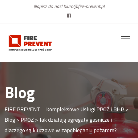
Napisz do nas!
biuro@fire-prevent.pl
Blog
FIRE PREVENT – Kompleksowe Usługi PPOŻ i BHP
>
Blog
>
PPOŻ
>
Jak działają agregaty gaśnicze i
dlaczego są kluczowe w zapobieganiu pożarom?