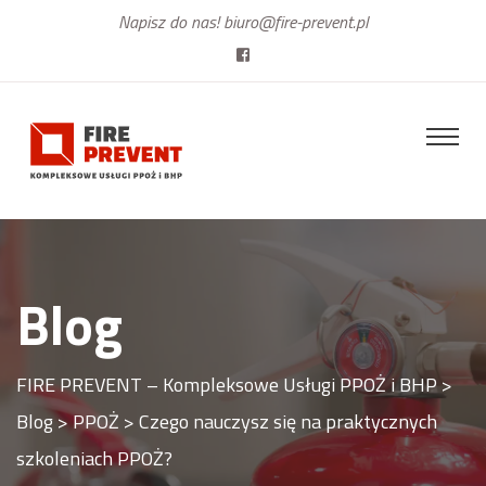
Napisz do nas!
biuro@fire-prevent.pl
Blog
FIRE PREVENT – Kompleksowe Usługi PPOŻ i BHP
>
Blog
>
PPOŻ
>
Czego nauczysz się na praktycznych
szkoleniach PPOŻ?