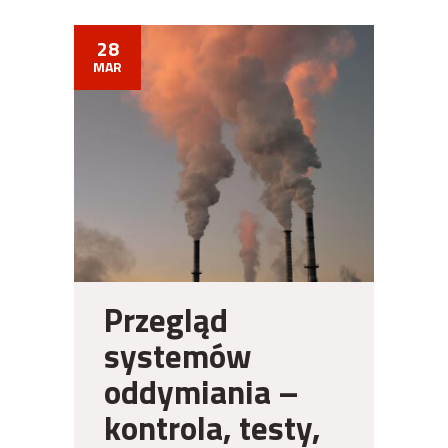
28
MAR
Przegląd
systemów
oddymiania –
kontrola, testy,