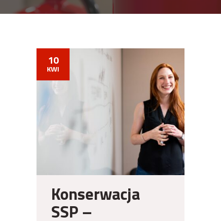
10
KWI
Konserwacja
SSP –