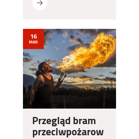
16
MAR
Przegląd bram
przeciwpożarow